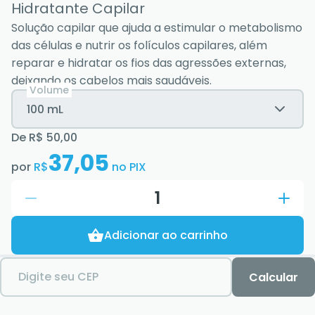
Hidratante Capilar
Solução capilar que ajuda a estimular o metabolismo
das células e nutrir os folículos capilares, além
reparar e hidratar os fios das agressões externas,
deixando os cabelos mais saudáveis.
Volume
100 mL
De
R$ 50,00
37,05
por
R$
no PIX
1
Adicionar ao carrinho
Digite seu CEP
Calcular