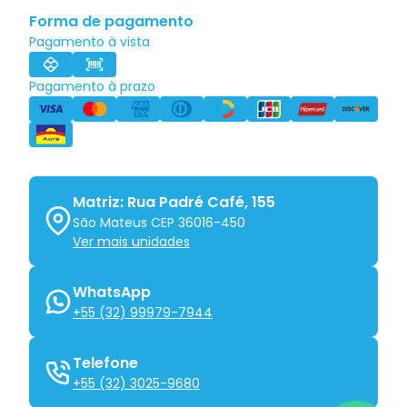
Forma de pagamento
Pagamento à vista
Pagamento à prazo
Matriz: Rua Padré Café, 155
São Mateus CEP 36016-450
Ver mais unidades
WhatsApp
+55 (32) 99979-7944
Telefone
+55 (32) 3025-9680