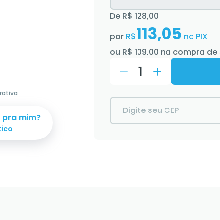
De
R$ 128,00
113,05
por
R$
no PIX
ou
R$ 109,00
na compra de
1
rativa
Digite seu CEP
m pra mim?
tico