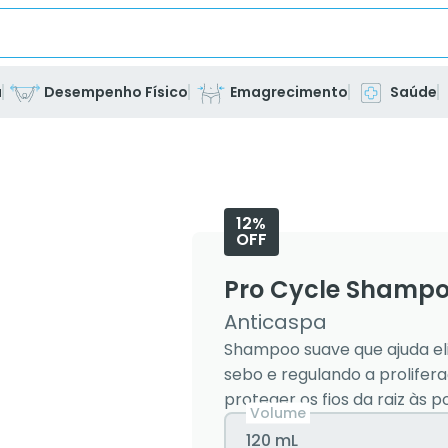
a
Desempenho Físico
Emagrecimento
Saúde
12%
OFF
Pro Cycle Shamp
Anticaspa
Shampoo suave que ajuda el
sebo e regulando a prolifera
proteger os fios da raiz às p
Volume
120 mL