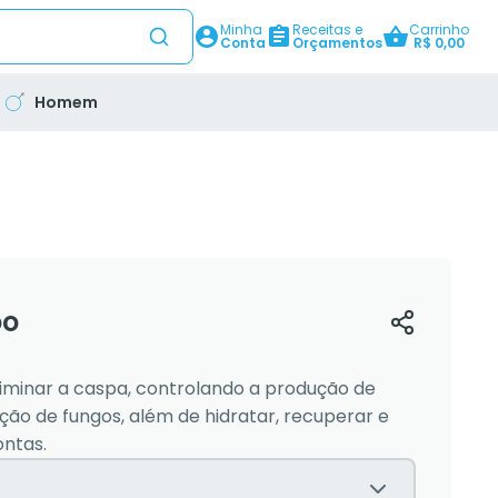
Minha
Receitas e
Carrinho
Conta
Orçamentos
R$ 0,00
Homem
oo
iminar a caspa, controlando a produção de
ção de fungos, além de hidratar, recuperar e
ontas.