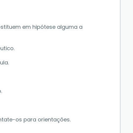
stituem em hipótese alguma a 
tico. 
la. 
.
tate-os para orientações. 