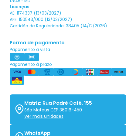
17845
-
MG
Licenças:
AE: 1174337 (13/03/2027)
AFE: 150543/000 (13/03/2027)
Certidão de Regularidade: 38405 (14/12/2026)
Forma de pagamento
Pagamento à vista
Pagamento à prazo
Matriz: Rua Padré Café, 155
São Mateus CEP 36016-450
Ver mais unidades
WhatsApp