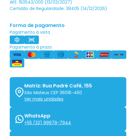
AFE: 150543/000 (13/03/2027)
Certidão de Regularidade: 38405 (14/12/2026)
Forma de pagamento
Pagamento à vista
Pagamento à prazo
Matriz: Rua Padré Café, 155
São Mateus CEP 36016-450
Ver mais unidades
WhatsApp
+55 (32) 99979-7944