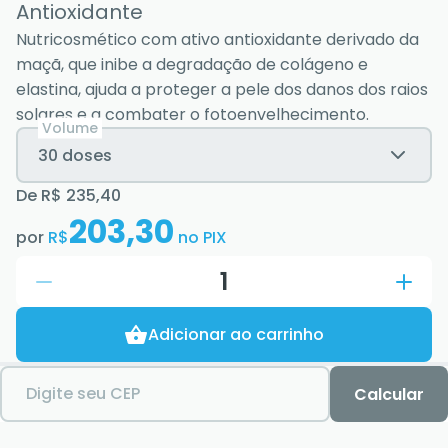
Antioxidante
Nutricosmético com ativo antioxidante derivado da
maçã, que inibe a degradação de colágeno e
elastina, ajuda a proteger a pele dos danos dos raios
solares e a combater o fotoenvelhecimento.
Volume
30 doses
De
R$ 235,40
203,30
por
R$
no PIX
1
Adicionar ao carrinho
Digite seu CEP
Calcular