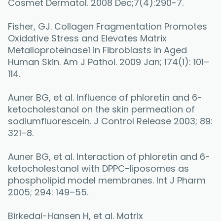
Cosmet Dermatol. 2008 Dec;7(4):290-7.
Fisher, GJ. Collagen Fragmentation Promotes 
Oxidative Stress and Elevates Matrix 
Metalloproteinase1 in Fibroblasts in Aged 
Human Skin. Am J Pathol. 2009 Jan; 174(1): 101–
114.
Auner BG, et al. Influence of phloretin and 6-
ketocholestanol on the skin permeation of 
sodiumfluorescein. J Control Release 2003; 89: 
321–8.
Auner BG, et al. Interaction of phloretin and 6-
ketocholestanol with DPPC-liposomes as 
phospholipid model membranes. Int J Pharm 
2005; 294: 149–55.
Birkedal-Hansen H, et al. Matrix 