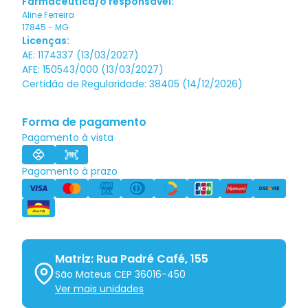
Farmacêutica/o responsável:
Aline Ferreira
17845
-
MG
Licenças:
AE: 1174337 (13/03/2027)
AFE: 150543/000 (13/03/2027)
Certidão de Regularidade: 38405 (14/12/2026)
Forma de pagamento
Pagamento à vista
Pagamento à prazo
Matriz: Rua Padré Café, 155
São Mateus CEP 36016-450
Ver mais unidades