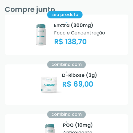
Compre junto
seu produto
Enxtra (300mg)
Foco e Concentração
R$ 138,70
combina com
D-Ribose (3g)
R$ 69,00
combina com
PQQ (10mg)
Antioxidante