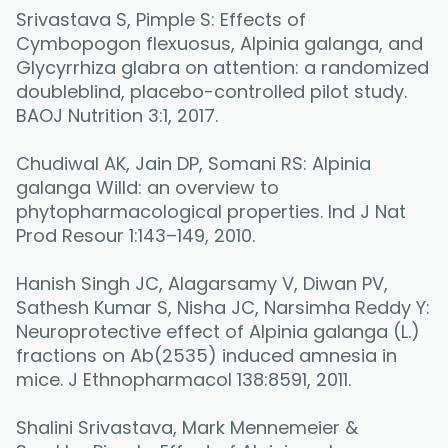
Srivastava S, Pimple S: Effects of 
Cymbopogon flexuosus, Alpinia galanga, and 
Glycyrrhiza glabra on attention: a randomized 
doubleblind, placebo-controlled pilot study. 
BAOJ Nutrition 3:1, 2017.
Chudiwal AK, Jain DP, Somani RS: Alpinia 
galanga Willd: an overview to 
phytopharmacological properties. Ind J Nat 
Prod Resour 1:143–149, 2010.
Hanish Singh JC, Alagarsamy V, Diwan PV, 
Sathesh Kumar S, Nisha JC, Narsimha Reddy Y: 
Neuroprotective effect of Alpinia galanga (L.) 
fractions on Ab(2535) induced amnesia in 
mice. J Ethnopharmacol 138:8591, 2011.
Shalini Srivastava, Mark Mennemeier & 