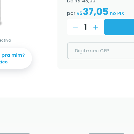
De
R$ 43,00
37,05
por
R$
no PIX
1
rativa
Digite seu CEP
m pra mim?
tico