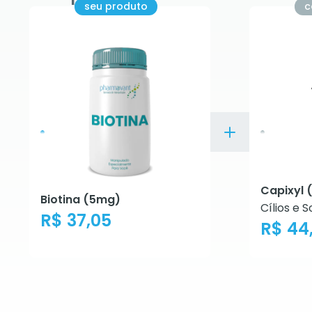
seu produto
c
Capixyl 
Biotina (5mg)
Cílios e 
R$ 37,05
R$ 44