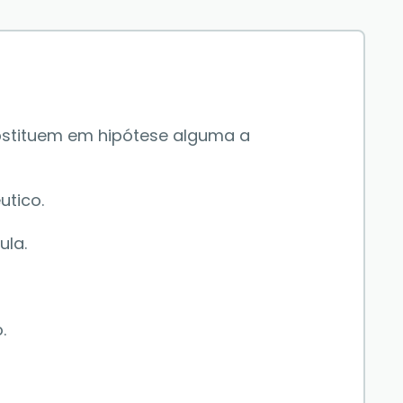
stituem em hipótese alguma a 
tico. 
la. 
.